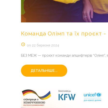
Команда
Олімп
та
їх
проєкт
-
on 22 березня 2024
БЕЗ МЕЖ — проєкт команди апшифтерів “Олімп”, 
ДЕТАЛЬНІШЕ...