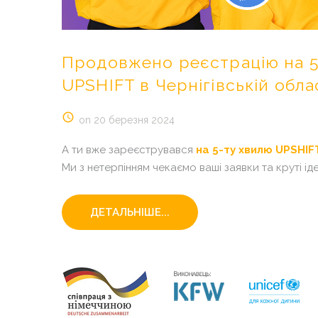
Продовжено
реєстрацію
на
UPSHIFT
в
Чернігівській
обла
on 20 березня 2024
А ти вже зареєструвався
на 5-ту хвилю UPSHIFT
Ми з нетерпінням чекаємо ваші заявки та круті іде
ДЕТАЛЬНІШЕ...