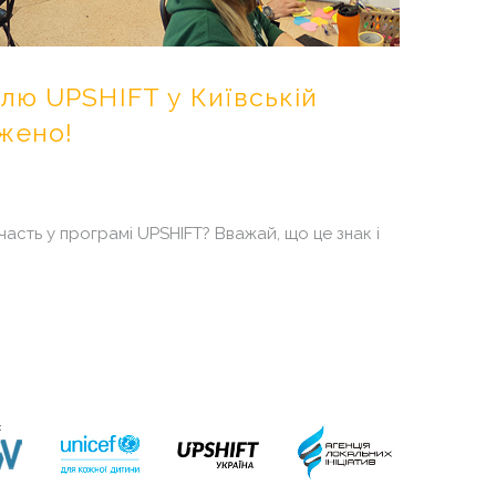
илю
UPSHIFT
у
Київській
жено!
асть у програмі UPSHIFT? Вважай, що це знак і