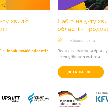
5-ту
хвилю
Набір
на
5-ту
хв
сті
області
-
продов
on 12 березня 2024
 в Чернігівській області?
Все ще вагаєшся чи брати уч
ї!
не слід більше зволікати.
ДЕТАЛЬНІШЕ...