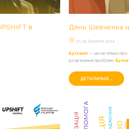
UPSHIFT
в
День
Шевченка
on 09 березня 2024
Буткемп
— це не тільки про 
розв'язання проблем.
Бутк
ДЕТАЛЬНІШЕ...