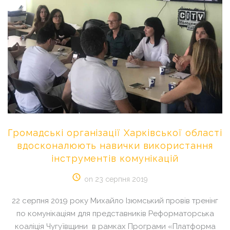
Громадські
організації
Харківської
області
вдосконалюють
навички
використання
інструментів
комунікацій
on 23 серпня 2019
22 серпня 2019 року Михайло Ізюмський провів тренінг
по комунікаціям для представників Реформаторська
коаліція Чугуївщини в рамках Програми «Платформа