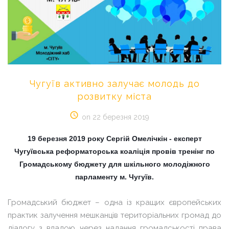
Чугуїв
активно
залучає
молодь
до
розвитку
міста
on 22 березня 2019
19 березня 2019 року
Сергій Омелічкін - експерт
Чугуївська реформаторська коаліція провів тренінг по
Громадському бюджету для шкільного молодіжного
парламенту м. Чугуїв
.
Громадський бюджет – одна із кращих європейських
практик залучення мешканців територіальних громад до
діалогу з владою через надання громадськості права