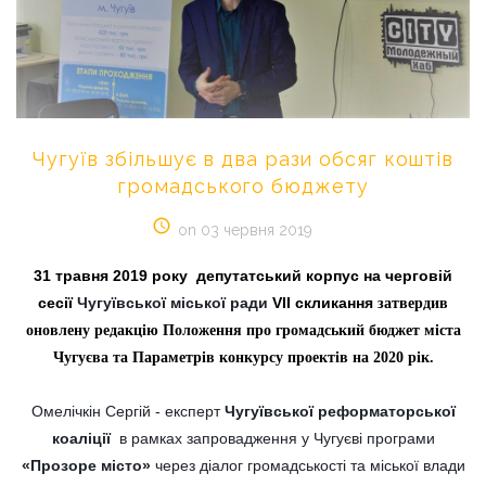
Чугуїв
збільшує
в
два
рази
обсяг
коштів
громадського
бюджету
on 03 червня 2019
31 травня 2019 року депутатський корпус на черговій
сесії
Чугуївської міської ради
V
ІІ скликання
затвердив
оновлену редакцію Положення про громадський бюджет міста
Чугуєва та Параметрів конкурсу проектів на 2020 рік.
Омелічкін Сергій - експерт
Чугуївської реформаторської
коаліції
в рамках запровадження у Чугуєві програми
«Прозоре місто»
через діалог громадськості та міської влади