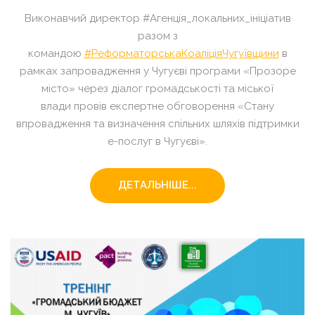
Виконавчий директор #Агенція_локальних_ініціатив
разом з
командою
#
РеформаторськаКоаліціяЧугуївщини
в
рамках запровадження у Чугуєві програми «Прозоре
місто» через діалог громадськості та міської
влади провів експертне обговорення «Стану
впровадження та визначення спільних шляхів підтримки
е-послуг в Чугуєві».
ДЕТАЛЬНІШЕ...