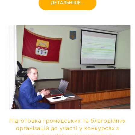
ДЕТАЛЬНІШЕ...
Підготовка
громадських
та
благодійних
організацій
до
участі
у
конкурсах
з