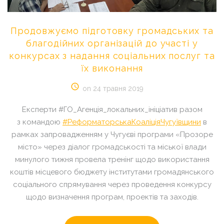
Продовжуємо
підготовку
громадських
та
благодійних
організацій
до
участі
у
конкурсах
з
надання
соціальних
послуг
та
їх
виконання
on 24 травня 2019
Експерти #ГО_Агенція_локальних_ініціатив разом
з командою
#
РеформаторськаКоаліціяЧугуївщини
в
рамках запровадженням у Чугуєві програми «Прозоре
місто» через діалог громадськості та міської влади
минулого тижня провела тренінг щодо використання
коштів місцевого бюджету інститутами громадянського
соціального спрямування через проведення конкурсу
щодо визначення програм, проектів та заходів.