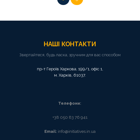
НАШІ
КОНТАКТИ
Звертайтеся, будь ласка, зручним для вас способом
пр-т Героїв Харкова, 199/1, офіс 1,
м. Харків, 61037.
Телефони:
+38 050 83 76 941
Email:
info@initiatives.in.ua