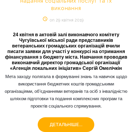
надання
соціальних
послуг
та
їх
виконання
on 29 квітня 2019
24
квітня
в
актовій
залі
виконавчого
комітету
Чугуївської
міської
ради
представників
ветеранських
громадських
організацій
вчили
писати
заявки
для
участі
у
конкурсі
на
отримання
фінансування
з
бюджету
міста.
Навчання
проводив
виконавчий
директор
громадської
організації
«Агенція
локальних
ініціатив»
Сергій
Омелічкін
Мета заходу полягала в формуванні знань та навичок щодо
використання бюджетних коштів громадськими
організаціями, об’єднаннями ветеранів та осіб з інвалідністю
шляхом підготовки та подання комплексних програм та
проектів соціального спрямування.
ДЕТАЛЬНІШЕ...