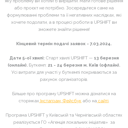
яку проблему ви хотіли б вирішити. Мати готове рішення
або проєкт не потрібно. Зосередьтеся саме на
формулюванні проблеми та її негативних наслідках, які
хочете подолати, а в процесі роботи в UPSHIFT ви
зможете знайти рішення!
Кінцевий термін подачі заявок - 7.03.2024.
Дати 5-ої хвилі:
Старт хвилі UPSHIFT —
13 березня
(онлайн).
Буткемп:
21 - 24 березня м. Київ (офлайн).
Усі витрати для участі у буткемпі покриваються за
рахунок організаторів.
Більше про програму UPSHIFT можна дізнатися на
сторінках
Інстаграм
,
Фейсбук
або на
сайті
.
Програма UPSHIFT у Київській та Чернігівській областях
реалізується ГО «Агенція локальних ініціатив» за