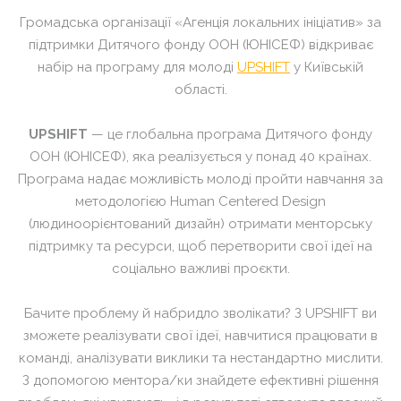
Громадська організації
«
Агенція локальних ініціатив
»
за
підтримки Дитячого фонду ООН (ЮНІСЕФ)
відкриває
набір на програму для молоді
UPSHIFT
у Київській
області.
UPSHIFT
— це глобальна програма Дитячого фонду
ООН (ЮНІСЕФ), яка реалізується у понад 40 країнах.
Програма надає можливість молоді пройти навчання за
методологією Human Centered Design
(людиноорієнтований дизайн) отримати менторську
підтримку та ресурси, щоб перетворити свої ідеї на
соціально важливі проєкти.
Бачите проблему й набридло зволікати? З UPSHIFT ви
зможете реалізувати свої ідеї,
навчитися працювати в
команді, аналізувати виклики та нестандартно мислити.
З допомогою ментора/ки знайдете ефективні рішення