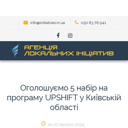
info@initiatives.in.ua
050 83 76 941
Оголошуємо
5
набір
на
програму
UPSHIFT
у
Київській
області
on 07 лютого 2024