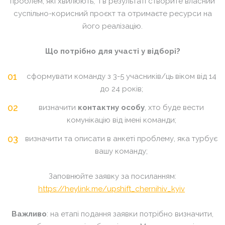
проблем, які хвилюють, і в результаті створите власний
суспільно-корисний проєкт та отримаєте ресурси на
його реалізацію.
Що потрібно для участі у відборі?
сформувати команду з 3-5 учасників/ць віком від 14
до 24 років;
визначити
контактну особу
, хто буде вести
комунікацію від імені команди;
визначити та описати в анкеті проблему, яка турбує
вашу команду;
Заповнюйте заявку за посиланням:
https://heylink.me/upshift_chernihiv_kyiv
Важливо
: на етапі подання заявки потрібно визначити,