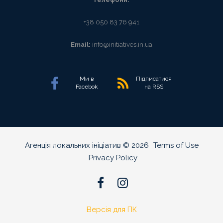
+38 050 83 76 941
Email:
info@initiatives.in.ua
Ми в
Підписатися
Facebok
на RSS
Агенція локальних ініціатив
©
2026
Terms of Use
Privacy Policy
Версія для ПК