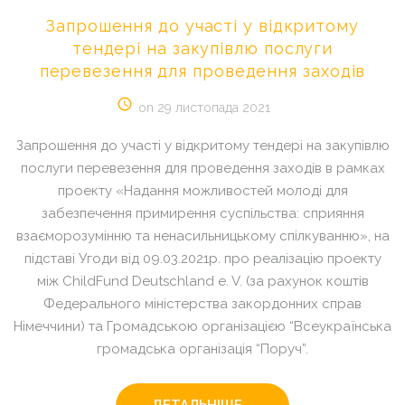
Запрошення
до
участі
у
відкритому
тендері
на
закупівлю
послуги
перевезення
для
проведення
заходів
on 29 листопада 2021
Запрошення до участі у відкритому тендері на закупівлю
послуги перевезення для проведення заходів в рамках
проекту «Надання можливостей молоді для
забезпечення примирення суспільства: сприяння
взаєморозумінню та ненасильницькому спілкуванню», на
підставі Угоди від 09.03.2021р. про реалізацію проекту
між ChildFund Deutschland e. V. (за рахунок коштів
Федерального міністерства закордонних справ
Німеччини) та Громадською організацією “Всеукраїнська
громадська організація “Поруч”.