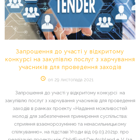
Запрошення
до
участі
у
відкритому
конкурсі
на
закупівлю
послуг
з
харчування
учасників
для
проведення
заходів
on 29 листопада 2021
Запрошення до участі у відкритому конкурсі на
закупівлю послуг з харчування учасників для проведення
заходів в рамках проекту «Надання можливостей
молоді для забезпечення примирення суспільства:
сприяння взаєморозумінню та ненасильницькому
спілкуванню», на підставі Угоди від 09.03.2021р. про
реалізацію проекту між ChildFund Deutschland e. V. (за