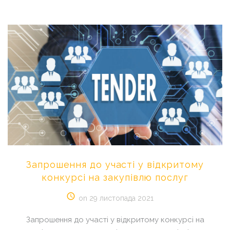
Запрошення
до
участі
у
відкритому
конкурсі
на
закупівлю
послуг
on 29 листопада 2021
Запрошення до участі у відкритому конкурсі на