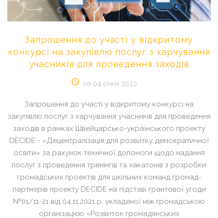
Запрошення
до
участі
у
відкритому
конкурсі
на
закупівлю
послуг
з
харчування
учасників
для
проведення
заходів
on 04 січня 2022
Запрошення до участі у відкритому конкурсі на
закупівлю послуг з харчування учасників для проведення
заходів в рамках Швейцарсько-українського проекту
DECIDE - «Децентралізація для розвитку демократичної
освіти» за рахунок технічної допомоги щодо надання
послуг з проведення тренінгів та хакатонів з розробки
громадських проектів для шкільних команд громад-
партнерів проекту DECIDE на підставі грантової угоди
№01/11-21 від 04.11.2021 р. укладеної між громадською
організацією «Розвиток громадянських