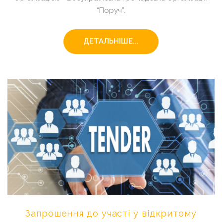
“Поруч”.
ДЕТАЛЬНІШЕ...
Запрошення
до
участі
у
відкритому