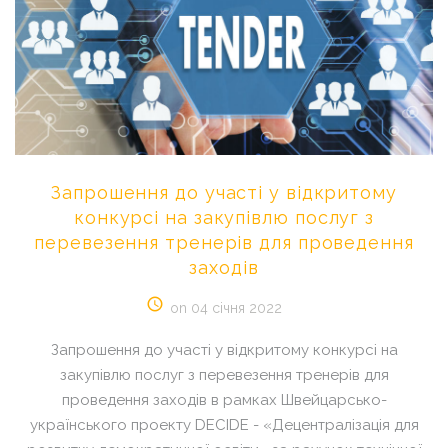
Запрошення
до
участі
у
відкритому
конкурсі
на
закупівлю
послуг
з
перевезення
тренерів
для
проведення
заходів
on 04 січня 2022
Запрошення до участі у відкритому конкурсі на
закупівлю послуг з перевезення тренерів для
проведення заходів в рамках Швейцарсько-
українського проекту DECIDE - «Децентралізація для