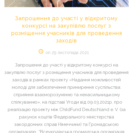
Запрошення
до
участі
у
відкритому
конкурсі
на
закупівлю
послуг
з
розміщення
учасників
для
проведення
заходів
on 29 листопада 2021
Запрошення до участі у відкритому конкурсі на
закупівлю послуг з розміщення учасників для проведення
заходів в рамках проекту «Надання можливостей
молоді для забезпечення примирення суспільства:
сприяння взаєморозумінню та ненасильницькому
спілкуванню», на підставі Угоди від 09.03.2021р. про
реалізацію проекту між ChildFund Deutschland e. V. (за
рахунок коштів Федерального міністерства
закордонних справ Німеччини) та Громадською
організацією “Всеукраїнська громадська організація