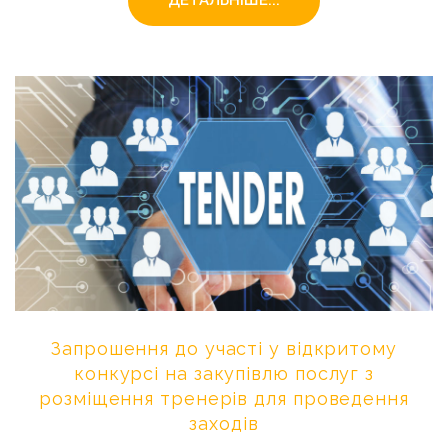
ДЕТАЛЬНІШЕ...
Запрошення
до
участі
у
відкритому
конкурсі
на
закупівлю
послуг
з
розміщення
тренерів
для
проведення
заходів