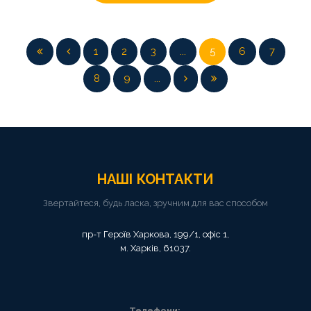
1
2
3
...
5
6
7
8
9
...
НАШІ
КОНТАКТИ
Звертайтеся, будь ласка, зручним для вас способом
пр-т Героїв Харкова, 199/1, офіс 1,
м. Харків, 61037.
Телефони: