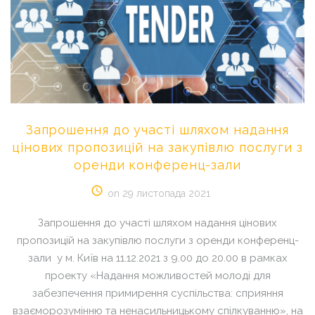
Запрошення
до
участі
шляхом
надання
цінових
пропозицій
на
закупівлю
послуги
з
оренди
конференц-зали
on 29 листопада 2021
Запрошення до участі шляхом надання цінових
пропозицій на закупівлю послуги з оренди конференц-
зали у м. Київ на 11.12.2021 з 9.00 до 20.00 в рамках
проекту «Надання можливостей молоді для
забезпечення примирення суспільства: сприяння
взаєморозумінню та ненасильницькому спілкуванню», на