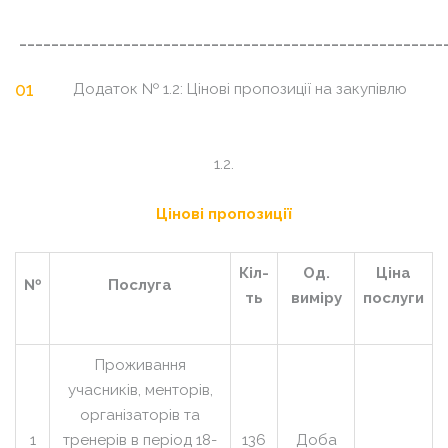
_____________________________________________________
Додаток № 1.2: Цінові пропозиції на закупівлю
Дода
1.2.
Цінові пропозиції
Кіл-
Од.
Ціна
№
Послуга
ть
виміру
послуги
Проживання
учасників, менторів,
організаторів та
1
тренерів в період 18-
136
Доба