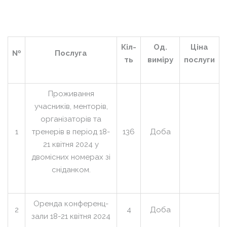
Кіл-
Од.
Ціна
№
Послуга
ть
виміру
послуги
Проживання
учасників, менторів,
організаторів та
1
тренерів в період 18-
136
Доба
21 квітня 2024 у
двомісних номерах зі
сніданком.
Оренда конференц-
2
4
Доба
зали 18-21 квітня 2024