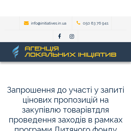
info@initiatives.in.ua
050 83 76 941
Запрошення
до
участі
у
запиті
цінових
пропозицій
на
закупівлю
товарівтдля
проведення
заходів
в
рамках
програми
Дитячого
фонду