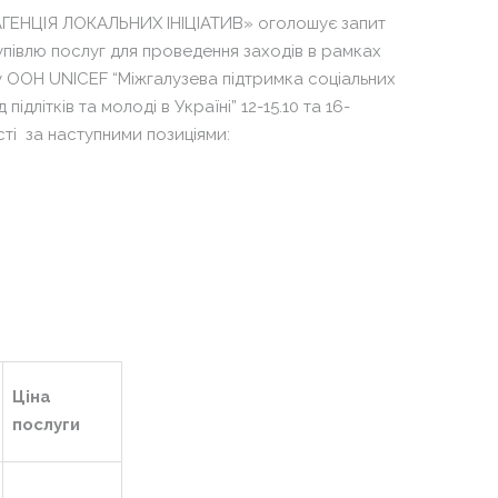
епло, як вдома»
ідноукраїнський ХАБ
АГЕНЦІЯ ЛОКАЛЬНИХ ІНІЦІАТИВ» оголошує запит
уб Мам в селі Вишневе
ртисипації
упівлю
послуг
для проведення заходів
в рамках
обальна Асамблея (СОР26
 ООН UNICEF “Міжгалузева підтримка соціальних
епло, як вдома»
рків)
 підлітків та молоді в Україні”
12-15.10 та 16-
уб Мам в селі Вишневе
сті
за наступними позиціями:
провід впровадження
обальна Асамблея (СОР26
вчального компоненту в
рків)
жах Ініціативи «DECIDE:
провід впровадження
DBUDOVA»
вчального компоненту в
жах Ініціативи «DECIDE:
DBUDOVA»
Ціна
послуги