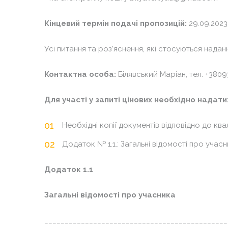
Кінцевий термін подачі пропозицій:
29.09.2023
Усі питання та роз’яснення, які стосуються над
Контактна особа:
Білявський Маріан, тел. +380
Для участі у запиті цінових необхідно надати
Необхідні копії документів відповідно до ква
Додаток № 1.1.: Загальні відомості про учасн
Додаток 1.1
Загальні відомості про учасника
___________________________
__________________