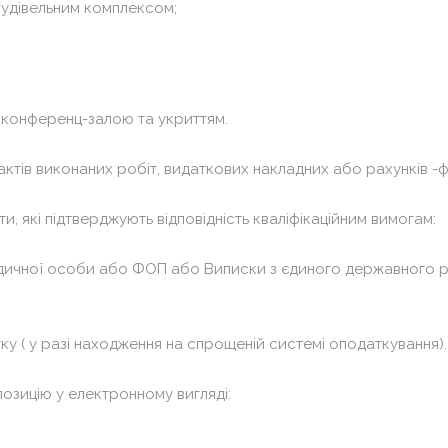
будівельним комплексом;
з конференц-залою та укриттям.
 актів виконаних робіт, видаткових накладних або рахунків -
, які підтверджують відповідність кваліфікаційним вимогам:
дичної особи або ФОП або Виписки з єдиного державного ре
тку ( у разі находження на спрощеній системі оподаткування)
озицію у електронному вигляді: