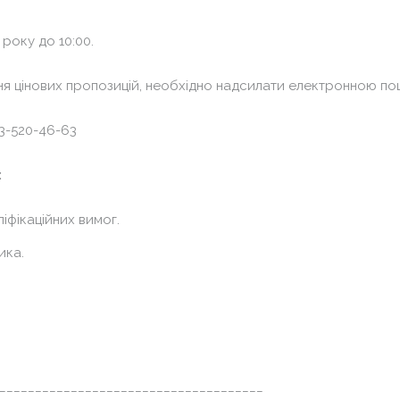
 року до 10:00.
ання цінових пропозицій, необхідно надсилати електронною 
93-520-46-63
:
ліфікаційних вимог.
ика.
_____________________________________