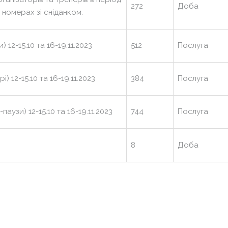
272
Доба
х номерах зі сніданком.
 12-15.10 та 16-19.11.2023
512
Послуга
) 12-15.10 та 16-19.11.2023
384
Послуга
аузи) 12-15.10 та 16-19.11.2023
744
Послуга
8
Доба