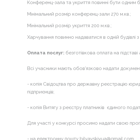
Конференц-зала та укриття повинні бути одним 
Мінімальний розмір конференц-зали 270 м.кв.;
Мінімальний розмір укриття 200 м.кв.;
Харчування повинно надаватися в одній будівлі 
Оплата послуг:
безготівкова оплата на підставі
Всі учасники мають обов’язково надати документи
- копія Свідоцтва про державну реєстрацію юри
підприємців;
- копія Витягу з реєстру платників єдиного пода
Для участі у конкурсі просимо надати свою проп
- на електронну пошту
bilyavskiyua@gmail.com