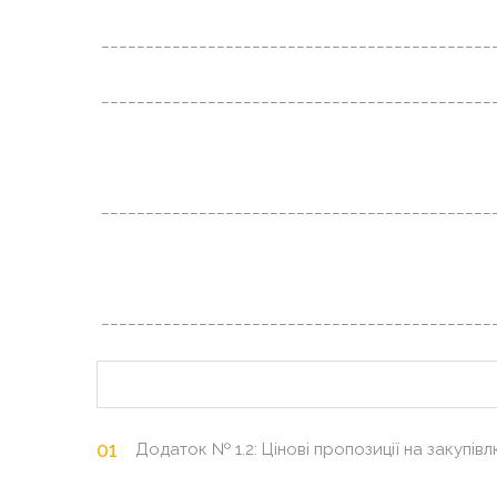
___________________________
_________________
___________________________
_________________
___________________________
_________________
___________________________
_________________
Додаток № 1.2: Цінові пропозиції на закупів