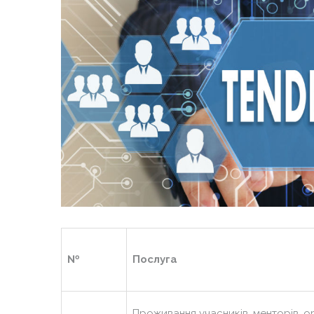
№
Послуга
Проживання учасників, менторів, ор