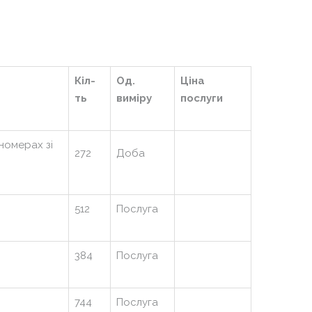
Кіл-
Од.
Ціна
ть
виміру
послуги
 номерах зі
272
Доба
512
Послуга
384
Послуга
744
Послуга