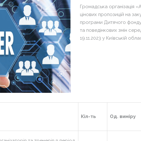
«Т
Сх
Громадська організація «
Кл
Па
цінових пропозицій на зак
Гл
програми Дитячого фонду
«Т
Ха
та поведінкових змін серед
Кл
19.11.2023 у Київській обла
Су
Гл
На
Ха
ме
Су
VI
На
ме
VI
Кіл-ть
Од. виміру
ганізаторів та тренерів в період