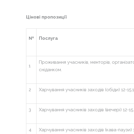
Додато
Цінові пропозиції
№
Послуга
Проживання учасників, менторів, організатор
1
сніданком.
2
Харчування учасників заходів (обіди) 12-15.1
3
Харчування учасників заходів (вечері) 12-15.
4
Харчування учасників заходів (кава-паузи) 12