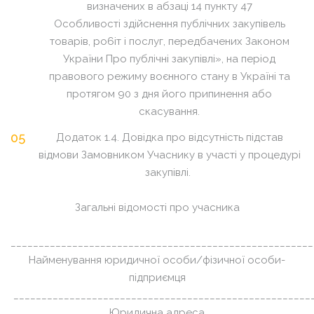
визначених в абзаці 14 пункту 47
Особливості здійснення публічних закупівель
товарів, pо6iт i послуг, передбачених Законом
України Про публічні закупівлі», на період
правового режиму воєнного стану в Україні та
протягом 90 з дня його припинення або
скасування.
Додаток 1.4. Довідка про відсутність підстав
відмови Замовником Учаснику в участі у процедурі
закупівлі.
Загальні відомості про учасника
______________________________________________________
Найменування юридичної особи/фізичної особи-
підприємця
_____________________________________________________
Юридична адреса