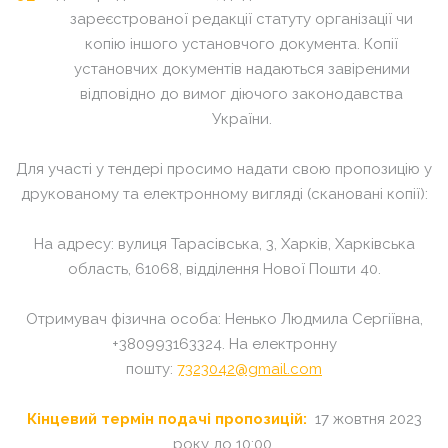
зареєстрованої редакції статуту організації чи
копію іншого установчого документа. Копії
установчих документів надаються завіреними
відповідно до вимог діючого законодавства
України.
Для участі у тендері просимо надати свою пропозицію у
друкованому та електронному вигляді (скановані копії):
На адресу: вулиця Тарасівська, 3, Харків, Харківська
область, 61068, відділення Нової Пошти 40.
Отримувач фізична особа: Ненько Людмила Сергіївна,
+380993163324. На електронну
пошту:
7323042@gmail.com
Кінцевий термін подачі пропозицій:
17 жовтня 2023
року до 10:00.