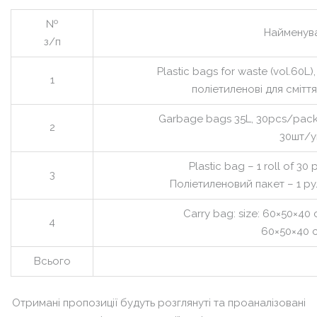
№
Найменув
з/п
Plastic bags for waste (vol.60L
1
поліетиленові для сміття
Garbage bags 35L, 30pcs/pack 
2
30шт/у
Plastic bag – 1 roll of 30 p
3
Поліетиленовий пакет – 1 ру
Сarry bag: size: 60×50×40 
4
60×50×40 
Всього
Отримані пропозиції будуть розглянуті та проаналізовані