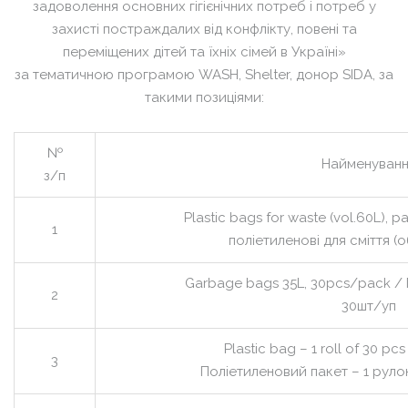
задоволення основних гігієнічних потреб і потреб у
захисті постраждалих від конфлікту, повені та
переміщених дітей та їхніх сімей в Україні»
за тематичною програмою WASH, Shelter, донор SIDA, за
такими позиціями:
№
Найменуванн
з/п
Plastic bags for waste (vol.60L), 
1
поліетиленові для сміття (о
Garbage bags 35L, 30pcs/pack / П
2
30шт/уп
Plastic bag – 1 roll of 30 pcs 
3
Поліетиленовий пакет – 1 рулон