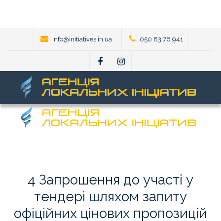
info@initiatives.in.ua
050 83 76 941
4
Запрошення
до
участі
у
тендері
шляхом
запиту
офіційних
цінових
пропозицій