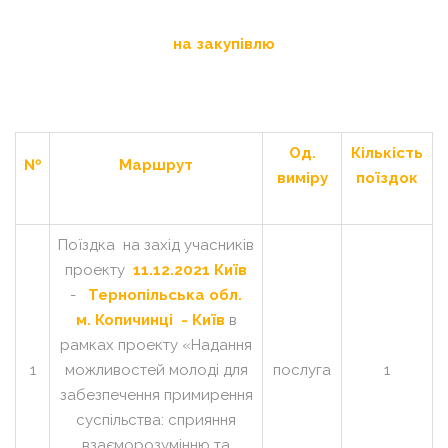
на закупівлю
Од.
Кількість
№
Маршрут
виміру
поїздок
Поїздка на захід учасників
проекту
11.12.2021 Київ
-
Тернопільська обл.
м. Копичинці - Київ
в
рамках проекту «Надання
1
можливостей молоді для
послуга
1
забезпечення примирення
суспільства: сприяння
взаєморозумінню та