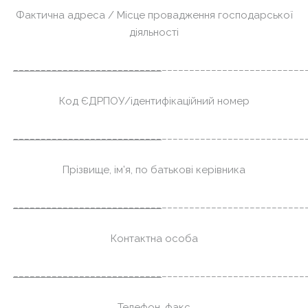
Фактична адреса / Місце провадження господарської
діяльності
___________________________
__________________________
Код ЄДРПОУ/ідентифікаційний номер
___________________________
__________________________
Прізвище, ім’я, по батькові керівника
___________________________
__________________________
Контактна особа
___________________________
__________________________
Телефон, факс