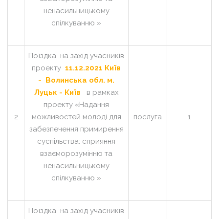
ненасильницькому
спілкуванню »
Поїздка на захід учасників
проекту
11.12.2021 Київ
- Волинська обл. м.
Луцьк
- Київ
в рамках
проекту «Надання
2
можливостей молоді для
послуга
1
забезпечення примирення
суспільства: сприяння
взаєморозумінню та
ненасильницькому
спілкуванню »
Поїздка на захід учасників