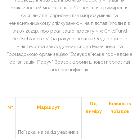
проведення заходів в рамках проекту «Надання
можливостей молоді для забезпечення примирення
суспільства: сприяння взаєморозумінню та
ненасильницькому спілкуванню», на підставі Угоди від
09.03.2021р. про реалізацію проекту між ChildFund
Deutschland e. V. (за рахунок коштів Федерального
міністерства закордонних справ Німеччини) та
Громадською організацією “Всеукраїнська громадська
організація “Поруч”. Зразок форми цінової пропозиції
або специфікації:
Од.
Кількість
№
Маршрут
виміру
поїздок
Поїздка на захід учасників