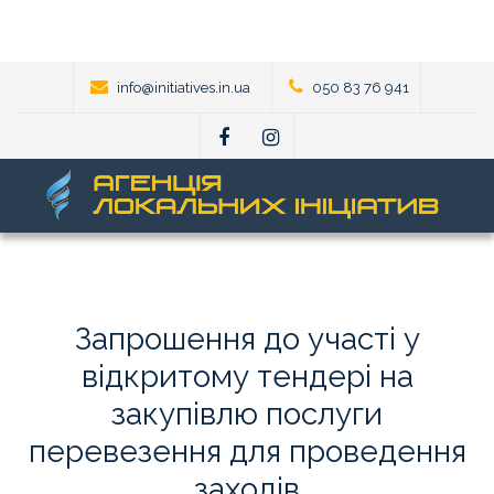
info@initiatives.in.ua
050 83 76 941
Запрошення
до
участі
у
відкритому
тендері
на
закупівлю
послуги
перевезення
для
проведення
заходів