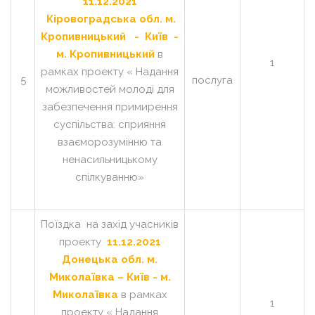
11.12.2021
Кіровоградська обл. м.
Кропивницький -
Київ -
м. Кропивницький
в
1
рамках проекту « Надання
5
послуга
можливостей молоді для
забезпечення примирення
суспільства: сприяння
взаєморозумінню та
ненасильницькому
спілкуванню»
Поїздка на захід учасників
проекту
11.12.2021
Донецька обл. м.
Миколаївка – Київ - м.
Миколаївка
в рамках
1
проекту « Надання