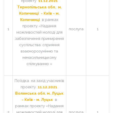
проекту
11.12.2021
Тернопільська обл. м.
Копичинці - Київ - м.
Копичинці
в рамках
проекту «Надання
1
послуга
1
можливостей молоді для
забезпечення примирення
суспільства: сприяння
взаєморозумінню та
ненасильницькому
спілкуванню »
Поїздка на захід учасників
проекту
11.12.2021
Волинська обл. м. Луцьк
- Київ
-
м. Луцьк
в
рамках проекту «Надання
2
можливостей молоді для
послуга
1