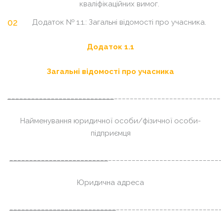
кваліфікаційних вимог.
Додаток № 1.1.: Загальні відомості про учасника.
Додаток 1.1
Загальні відомості про учасника
___________________________
___________________________
Найменування юридичної особи/фізичної особи-
підприємця
_________________________
____________________________
Юридична адреса
___________________________
__________________________