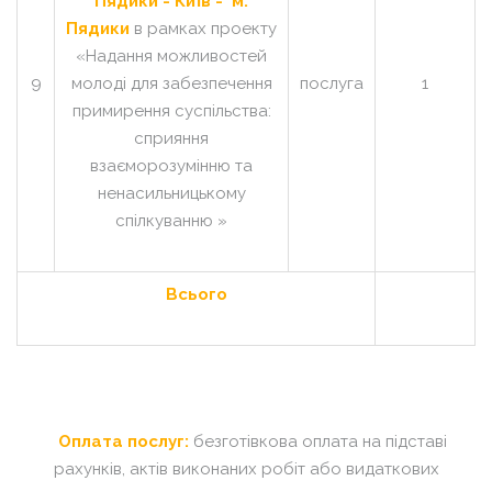
Пядики - Київ - м.
Пядики
в рамках проекту
«Надання можливостей
9
молоді для забезпечення
послуга
1
примирення суспільства:
сприяння
взаєморозумінню та
ненасильницькому
спілкуванню »
Всього
Оплата послуг:
безготівкова оплата на підставі
рахунків, актів виконаних робіт або видаткових