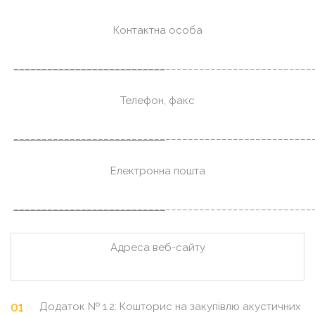
Контактна особа
___________________________
__________________________
Телефон, факс
___________________________
__________________________
Електронна пошта
___________________________
__________________________
Адреса веб-сайту
Додаток № 1.2: Кошторис на закупівлю акустичних