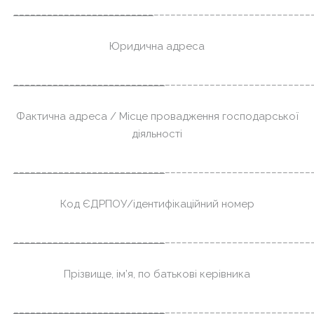
_________________________
____________________________
Юридична адреса
___________________________
__________________________
Фактична адреса / Місце провадження господарської
діяльності
___________________________
__________________________
Код ЄДРПОУ/ідентифікаційний номер
___________________________
__________________________
Прізвище, ім’я, по батькові керівника
___________________________
__________________________