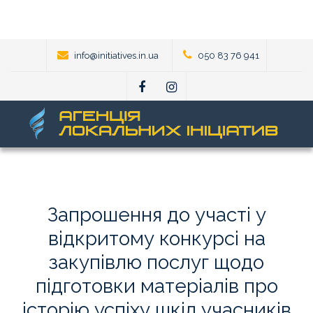
info@initiatives.in.ua
050 83 76 941
Запрошення
до
участі
у
відкритому
конкурсі
на
закупівлю
послуг
щодо
підготовки
матеріалів
про
історію
успіху
шкіл
учасників