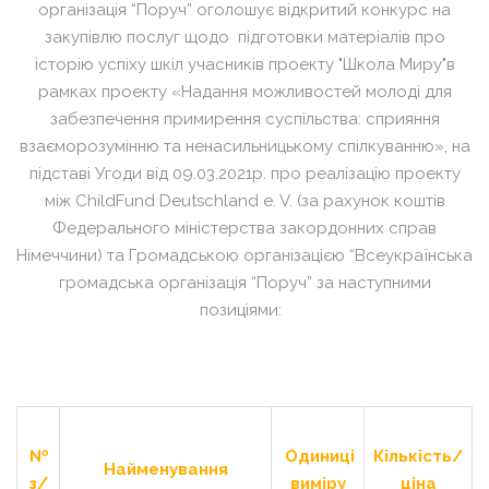
організація “Поруч” оголошує відкритий конкурс на
закупівлю послуг щодо підготовки матеріалів про
історію успіху шкіл учасників проекту "Школа Миру"в
рамках проекту «Надання можливостей молоді для
забезпечення примирення суспільства: сприяння
взаєморозумінню та ненасильницькому спілкуванню», на
підставі Угоди від 09.03.2021р. про реалізацію проекту
між ChildFund Deutschland e. V. (за рахунок коштів
Федерального міністерства закордонних справ
Німеччини) та Громадською організацією “Всеукраїнська
громадська організація “Поруч” за наступними
позиціями:
№
Одиниці
Кількість/
Найменування
з/
виміру
ціна