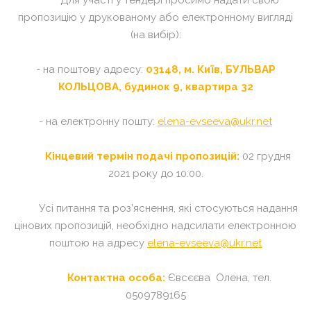
Для участі у тендері просимо надати свою
пропозицію у друкованому або електронному вигляді
(на вибір):
- на поштову адресу:
03148, м. Київ, БУЛЬВАР
КОЛЬЦОВА, будинок 9, квартира 32
- на електронну пошту:
elena-evseeva@ukr.net
Кінцевий термін подачі пропозицій:
02 грудня
2021 року до 10:00.
Усі питання та роз’яснення, які стосуються надання
цінових пропозицій, необхідно надсилати електронною
поштою на адресу
elena-evseeva@ukr.net
Контактна особа:
Євсєєва Олена, тел.
0509789165