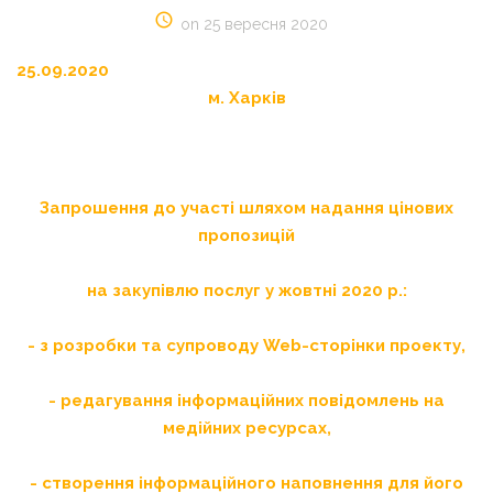
on 25 вересня 2020
25
.09.202
м. Харків
Запрошення до участі шляхом надання цінових
пропозицій
на
з
акупівлю послуг у
жовтн
і 2020 р.:
- з розробки та супроводу
Web
-сторінки проекту,
- редагування інформаційних повідомлень на
медійних ресурсах,
- створення інформаційного наповнення для його