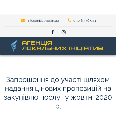
info@initiatives.in.ua
050 83 76 941
Запрошення
до
участі
шляхом
надання
цінових
пропозицій
на
закупівлю
послуг
у
жовтні
2020
р.