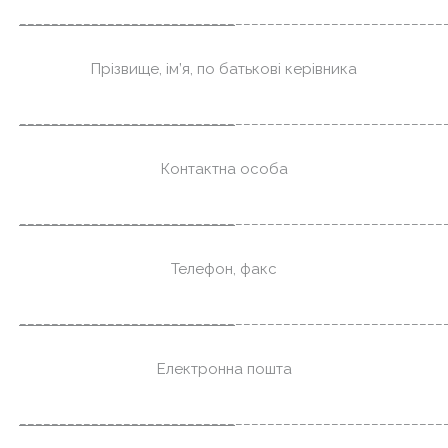
___________________________
__________________________
Прізвище, ім’я, по батькові керівника
___________________________
__________________________
Контактна особа
___________________________
__________________________
Телефон, факс
___________________________
__________________________
Електронна пошта
___________________________
__________________________