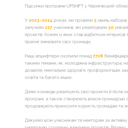
Підсумки програми UPSHIFT у Чернігівській
област
У
2023–2024
роках, ми провели
5
хвиль наборів 
залучили
227
учасників, які реалізували
50
унікал
проєктів.
Кожен із яких
став
відбитком
інтерес
ів
прагне змінювати свої громади
.
Наші апшифтери охопили понад
7708
бенефіціар
такими темами, як: молодіжна інфраструктура, на
дозвілля, ментальне здоров’я, профорієнтація,
за
освіта та багато інших.
Деякі команди реалізують свої проєкти й після з
програмі, а також створюють власні громадські ор
продовжують
приносити користь громадам та зм
Дякуємо всім учасникам та менторам за активну 
реалізацію соціально важливих проєктів. Віримо,