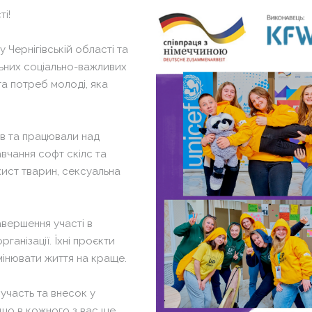
«Т
Сх
і!
Кл
Па
Гл
у Чернігівській
області
та
«Т
Ха
ьних соціально-важливих
Кл
 та потреб молоді, яка
Су
Гл
На
Ха
ме
ів та
працювали над
Су
VI
вчання софт скілс та
На
хист
тварин, сексуальна
ме
VI
авершення участі в
ганізації. Їхні проєкти
інювати життя на
краще.
участь та внесок у
 що в кожного з вас ще