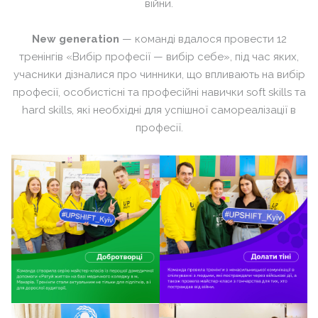
війни.
New generation
— команді вдалося провести 12
тренінгів «Вибір професії — вибір себе», під
час яких,
учасники ді
зналися п
ро
чинники,
що впливають на вибір
професії, особистісні та професійні навички soft skills та
hard skills, які необхідні для успішної самореалізації в
професії.