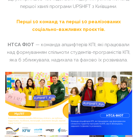
першої хвилі програми UPSHIFT з Київщини.
Перші 10 команд та перші 10 реалізованих
соціально-важливих проєктів.
НТСА ФІОТ
— команда апшифтерів КПІ, які працювали
над формуванням спільноти студентів-програмістів КПІ,
яка б зближувала, надихала та фахово
їх
розвивала.