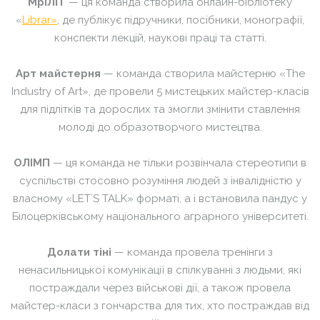
МріЛІТ
— ця команда створила онлайн-бібліотеку
«
Librar»
, де публікує підручники, посібники, монографії,
конспекти лекцій, наукові праці та статті
.
Арт майстерня
— команда створила майстерню «The
Industry of Art», де провели 5 мистецьких майстер-класів
для підлітків та дорослих та змогли змінити ставлення
молоді до образотворчого мистецтв
а
.
ОЛІМП
— ця команда не тільки розвінчала стереотипи в
суспільстві стосовно
розуміння людей з інвалідністю у
власному «LETʼS TALK» форматі, а і встановила пандус у
Білоцерківському національного аграрного університеті.
Долати тіні
— команда провела тренінги з
ненасильницької комунікації в спілкуванні з людьми, які
постраждали через
військові
дії, а також провела
майстер-класи з гончарства для тих, хто постраждав від