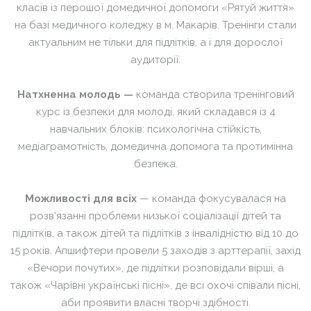
класів із перошої домедичної допомоги «Рятуй життя»
на базі медичного коледжу в м. Макарів. Тренінги
стали
актуальним не тільки для підлітків, а і для дорослої
аудиторії
.
Натхненна молодь
—
команда створила тренінговий
курс із безпеки для молоді, який складався із 4
навчальних блоків: психологічна стійкість,
медіаграмотність, домедична допомога та протимінна
безпека.
Можливості для всіх
— команда фокусувалася на
розв’язанні проблеми низької соціалізації дітей та
підлітків, а також дітей та підлітків з інвалідністю від 10 до
15 років. Апшифтери провели 5 заходiв з
арттерапії,
захід
«Вечори почутих», де підлітки розповідали вірші, а
також «Чарівні українські пісні», де всі
охочі
співали пісні,
аби проявити власні творчі здібності.