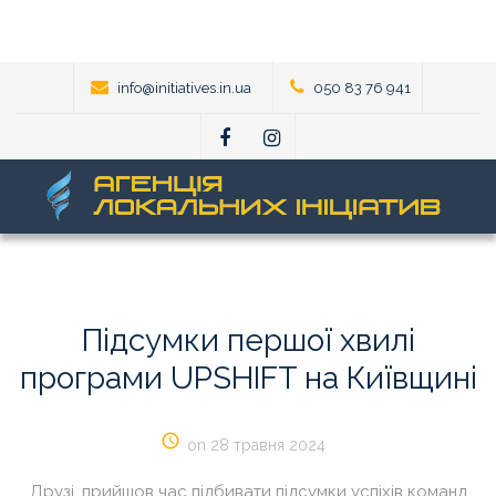
info@initiatives.in.ua
050 83 76 941
Підсумки
першої
хвилі
програми
UPSHIFT
на
Київщині
on 28 травня 2024
Друзі, прийшов час
підбивати підсумки успіхів команд