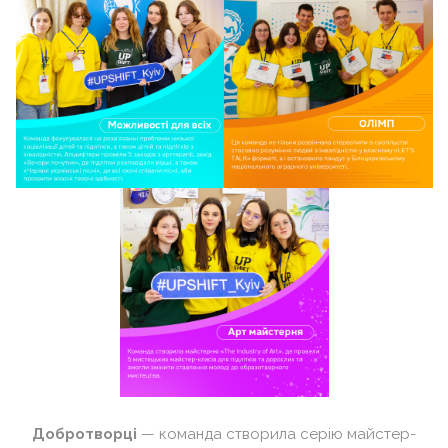
Добротворці
— команда створила серію майстер-