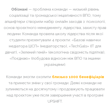
Обізнані
— проблема команди — низький рівень
соціалізації та громадської ініціативності ВПО, тому
апшифтери створили набір
онлайн
заходів з: психології,
основ проєктного менеджменту, лідерства,
захисту
прав
людини. Команда провела школу
лідерства після якої
студенти презентували 4 проєкти: «Базові навички
медіатора ШСП» (медіаторство), «TechGals»
(ІТ
для
дівчат), «Зелений геній» (екологічна
свідомість
підлітків),
«Поєднаю» (побудова
відносин
між ВПО та іншими
українцями).
Команди змогли охопити
близько 1
000 бенефіціарів
та принести зміни у свої громади. Деякі команди не
зупиняються на досягнутому і
продовжують
працювати
над проєктом уже після завершення участі в програмі
UPSHIFT.