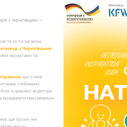
«Т
Сх
Кл
Па
Гл
рів з Чернігівщини —
«Т
Ха
Кл
Су
Гл
ові та 10-та загалом,
На
Ха
 команд з Чернігівщини
ме
вими проєктами та
Су
VI
На
ме
лідження,
що стане
VI
итувань, глибинних
олі їх цільової аудиторії
уть працювати максимально
.
пі, ще трохи і ми
фтерами 5-ї,