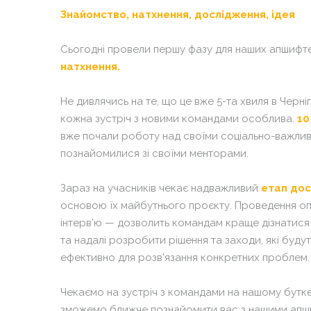
Знайомство, натхнення, дослідження, ідея
Сьогодні провели першу фазу для наших апшифте
натхнення.
Не дивлячись на те, що це вже 5-та хвиля в Черніг
кожна зустріч з новими командами особлива.
10
вже почали роботу над своїми соціально-важли
познайомилися зі своїми менторами.
Зараз на учасників чекає надважливий
етап дос
основою їх майбутнього проєкту. Проведення оп
інтерв’ю — дозволить командам краще дізнатися б
та надалі розробити рішення та заходи, які буд
ефективно для розв'язання конкретних проблем
Чекаємо на зустріч з командами на нашому буткем
зможемо ближче познайомити вас з нашими апши