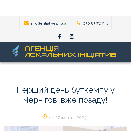
info@initiatives.in.ua
050 83 76 941
Перший
день
буткемпу
у
Чернігові
вже
позаду!
on 27 жовтня 2023