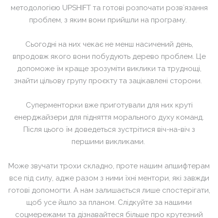
методологією UPSHIFT та готові розпочати розвʼязання
проблем, з яким вони прийшли на програму.
Сьогодні на них чекає не менш насичений день,
впродовж якого вони побудують дерево проблем. Це
допоможе їм краще зрозуміти виклики та труднощі,
знайти цільову групу проєкту та зацікавлені сторони.
Суперменторки вже приготували для них круті
енерджайзери для підняття морального духу команд.
Після цього їм доведеться зустрітися віч-на-віч з
першими викликами.
Може звучати трохи складно, проте нашим апшифтерам
все під силу, адже разом з ними їхні ментори, які завжди
готові допомогти. А нам залишається лише спостерігати,
щоб усе йшло за планом. Слідкуйте за нашими
соцмережами та дізнавайтеся більше про крутезний