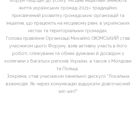
Форум «Від ідеї до успіху. Місцеві ініціативи змінюють
життя українських громад-2021» традиційно
присвячений розвитку громадських організацій та
ініціатив, що працюють на місцевому рівні, в українських
містах та територіальних громадах.
Голова правління Організації Михайло ІЗЮМСЬКИЙ став
учасником цього Форуму, взяв активну участь в його
роботі, спілкуванні та обміні думками й досвідом з
колегами з багатьох регіонів України, а також з Молдови
та Польщі.
Зокрема, став учасником панельної дискусії “Локальна
взаємодія. Як через комунікацію відшукати довгочасний
win win?”