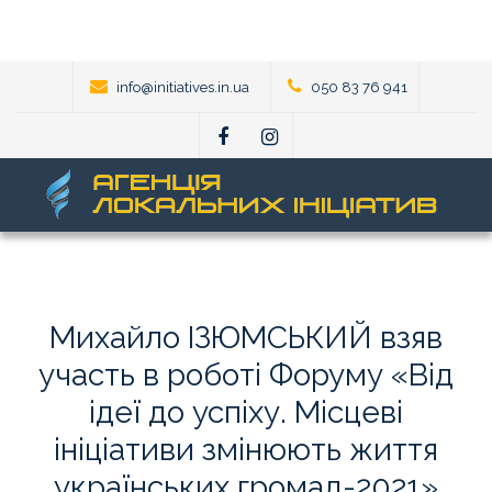
info@initiatives.in.ua
050 83 76 941
Михайло
ІЗЮМСЬКИЙ
взяв
участь
в
роботі
Форуму
«Від
ідеї
до
успіху.
Місцеві
ініціативи
змінюють
життя
українських
громад-2021»