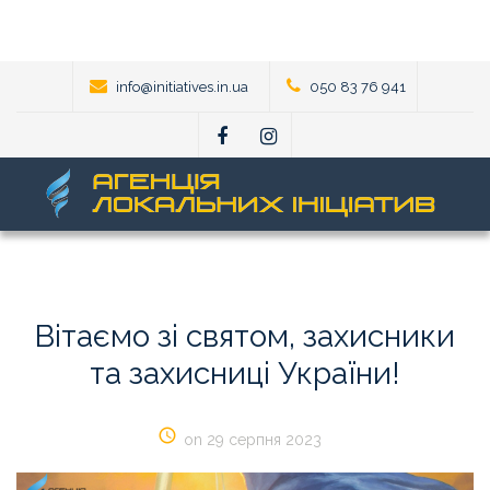
info@initiatives.in.ua
050 83 76 941
Вітаємо
зі
святом,
захисники
та
захисниці
України!
on 29 серпня 2023