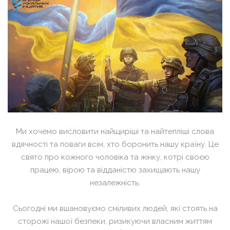
Ми хочемо висловити найщиріші та найтепліші слова
вдячності та поваги всім, хто боронить нашу країну. Це
свято про кожного чоловіка та жінку, котрі своєю
працею, вірою та відданістю захищають нашу
незалежність.
Сьогодні ми вшановуємо сміливих людей, які стоять на
сторожі нашої безпеки, ризикуючи власним життям