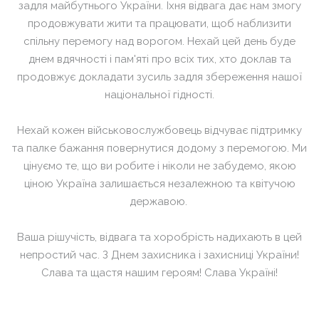
задля майбутнього України. Їхня відвага дає нам змогу
продовжувати жити та працювати, щоб наблизити
спільну перемогу над ворогом. Нехай цей день буде
днем вдячності і пам'яті про всіх тих, хто доклав та
продовжує докладати зусиль задля збереження нашої
національної гідності.
Нехай кожен військовослужбовець відчуває підтримку
та палке бажання повернутися додому з перемогою. Ми
цінуємо те, що ви робите і ніколи не забудемо, якою
ціною Україна залишається незалежною та квітучою
державою.
Ваша рішучість, відвага та хоробрість надихають в цей
непростий час. З Днем захисника і захисниці України!
Слава та щастя нашим героям! Слава Україні!