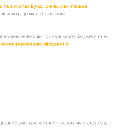
епло, як вдома»
ідноукраїнський ХАБ
та в містах Буча, Ірпінь, Кам’янське,
уб Мам в селі Вишневе
ртисипації
нювали ці 30 міст. Детальніше –
обальна Асамблея (СОР26
епло, як вдома»
рків)
уб Мам в селі Вишневе
звернень, е-петицій, громадського бюджету та е-
провід впровадження
обальна Асамблея (СОР26
значення рейтингу місцевої е-
вчального компоненту в
рків)
жах Ініціативи «DECIDE:
провід впровадження
DBUDOVA»
вчального компоненту в
жах Ініціативи «DECIDE:
DBUDOVA»
ці запрошуються партнери з аналітичних центрів,