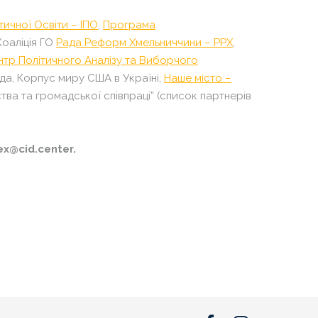
тичної Освіти – ІПО
,
Програма
 Коаліція ГО
Рада Реформ Хмельниччини – РРХ
,
нтр Політичного Аналізу та Виборчого
ада,
Корпус миру США в Україні,
Наше місто –
тва та громадської співпраці”
(список партнерів
x@cid.center.