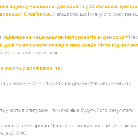
«Т
Сх
ня Індексу місцевої е-демократії у 22 обласних центрах 
Кл
Па
онецьк і Слов’янськ.
Нагадаємо, що і минулого року ми оці
Гл
«Т
Ха
Кл
є о
цінювання мешканцями інструментів е-демократії
(е-
Су
Гл
і дані та врахувати позицію мешканців міста під час ви
На
Ха
 в узагальненому вигляді.
ме
Су
VI
и участь у досліджені та:
На
ме
ії у своєму місті –
https://forms.gle/X8E7NCGK6oLEeTuk6
;
VI
ть участь в опитуванні, тим якісніше будуть його результати!
волонтерський проект Центру розвитку інновацій. До співпра
оціацій ОМС.