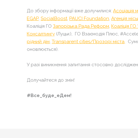
До збору інформації вже долучилися:
Асоціація м
EGAP
,
SocialBoost
,
PAUCI Foundation
,
Агенція місь
Коаліція ГО
Запорізька Рада Реформ
,
Коаліція ГО
Консалтингу
(Луцьк),
ГО
Взаємодія Плюс,
#Accele
рідний дім
,
Transparent cities/Прозорі міста,
Сумсь
оновлюється).
У разі виникнення запитання стосовно дослідже
Долучайтеся до змін!
#Все_буде_еДем!