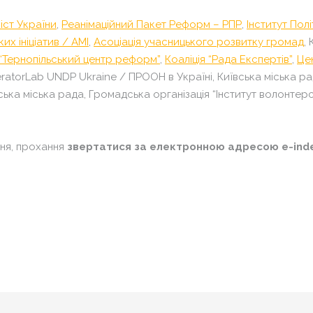
іст України
,
Реанімаційний Пакет Реформ – РПР
,
Інститут Полі
ких ініціатив / АМІ
,
Асоціація учасницького розвитку громад
,
 “Тернопільський центр реформ”
,
Коаліція “Рада Експертів”
,
Це
ratorLab
UNDP Ukraine / ПРООН в Україні,
Київська міська р
ка міська рада, Громадська організація “Інститут волонтерс
ння, прохання
звертатися за електронною адресою e-inde