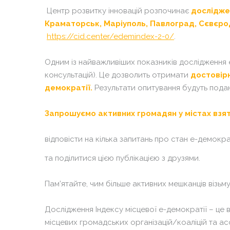
Центр розвитку інновацій розпочинає
досліджен
Краматорськ, Маріуполь, Павлоград, Сєвєрод
https://cid.center/edemindex-2-0/
.
Одним із найважливіших показників дослідження 
консультацій). Це дозволить отримати
достовірн
демократії.
Результати опитування будуть подані
Запрошуємо активних громадян у містах взят
відповісти на кілька запитань про стан е-демократ
та поділитися цією публікацією з друзями.
Пам’ятайте, чим більше активних мешканців візьму
Дослідження Індексу місцевої е-демократії – це 
місцевих громадських організацій/коаліцій та ас