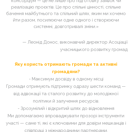
консорціум — це не лише про підготовку заявок чи
реалізацію проєктів. Це про спільні цінності, спільне
бачення майбутнього та спільний шлях, яким ми хочемо
йти разом, посилюючи одне одного і створюючи
системні, довготривалі зміни.»
— Леонід Донос, виконавчий директор Асоціації
учасницького розвитку громад
Яку користь отримають громади та активні
громадяни?
- Максимум досвіду в одному місці
Громади отримують підтримку одразу шести команд —
від адвокації та сталого розвитку до молодіжної
політики й залучення ресурсів.
- Зрозумілий і відкритий шлях до відновлення
Ми допомагаємо впроваджувати прозорі інструменти
участі — саме ті, які є ключовими для довіри мешканців і
співпраці з міжнародними партнерами.