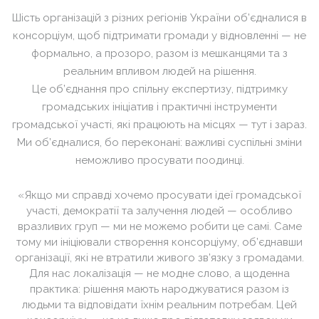
Шість організацій з різних регіонів України об’єдналися в
консорціум, щоб підтримати громади у відновленні — не
формально, а прозоро, разом із мешканцями та з
реальним впливом людей на рішення.
Це об’єднання про спільну експертизу, підтримку
громадських ініціатив і практичні інструменти
громадської участі, які працюють на місцях — тут і зараз.
Ми об’єдналися, бо переконані: важливі суспільні зміни
неможливо просувати поодинці.
«Якщо ми справді хочемо просувати ідеї громадської
участі, демократії та залучення людей — особливо
вразливих груп — ми не можемо робити це самі. Саме
тому ми ініціювали створення консорціуму, об’єднавши
організації, які не втратили живого зв’язку з громадами.
Для нас локалізація — не модне слово, а щоденна
практика: рішення мають народжуватися разом із
людьми та відповідати їхнім реальним потребам. Цей