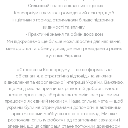
- Сильніший голос локальних ініціатив
Консорціум підсилює громадський сектор, щоб
ініціативи з громад отримували більше підтримки,
видимості та впливу.
-
Практичні знання та обмін досвідом
Ми відкриваємо ще більше можливостей для навчання,
менторства та обміну досвідом між громадами з різних
куточків України.
«Створення Консорціуму — це не формальне
об’єднання, а стратегічна відповідь на виклики
відновлення та європейської інтеграції України. Важливо,
що ми діємо на принципах рівності й добровільності:
кожна організація зберігає автономію, але разом ми
працюємо як єдиний механізм. Наша спільна мета — щоб
українці були не отримувачами допомоги, а активними
архітекторами майбутнього своїх громад. Ми вже
розпочали спільну роботу над грантовими заявками і
впевнені, що ця співпраця стане потужним драйвером