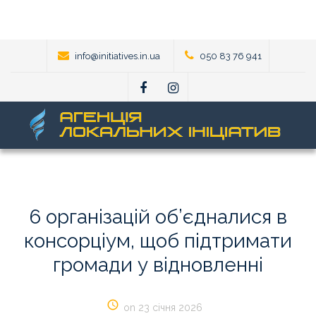
info@initiatives.in.ua
050 83 76 941
6
організацій
об’єдналися
в
консорціум,
щоб
підтримати
громади
у
відновленні
on 23 січня 2026